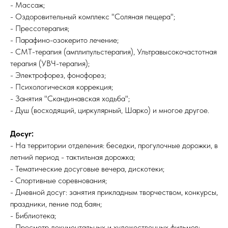
- Массаж;
- Оздоровительный комплекс "Соляная пещера";
- Прессотерапия;
- Парафино-озокерито лечение;
- СМТ-терапия (амплипульстерапия), Ультравысокочастотная
терапия (УВЧ-терапия);
- Электрофорез, фонофорез;
- Психологическая коррекция;
- Занятия "Скандинавская ходьба";
- Душ (восходящий, циркулярный, Шарко) и многое другое.
Досуг:
- На территории отделения: беседки, прогулочные дорожки, в
летний период - тактильная дорожка;
- Тематические досуговые вечера, дискотеки;
- Спортивные соревнования;
- Дневной досуг: занятия прикладным творчеством, конкурсы,
праздники, пение под баян;
- Библиотека;
- Просмотр документальных и художественных фильмов;