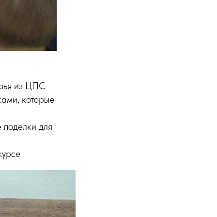
узья из ЦПС
ками, которые
 поделки для
курсе