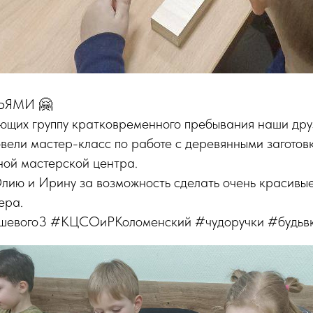
ЬЯМИ 🤗
ающих группу кратковременного пребывания наши др
вели мастер-класс по работе с деревянными заготов
ной мастерской центра.
ию и Ирину за возможность сделать очень красивые
ера.
шевого3 #КЦСОиРКоломенский #чудоручки #будьв