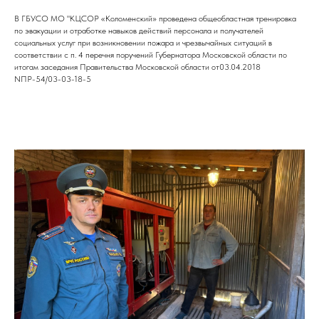
В ГБУСО МО "КЦСОР «Коломенский» проведена общеобластная тренировка
по эвакуации и отработке навыков действий персонала и получателей
социальных услуг при возникновении пожара и чрезвычайных ситуаций в
соответствии с п. 4 перечня поручений Губернатора Московской области по
итогам заседания Правительства Московской области от03.04.2018
NПР-54/03-03-18-5